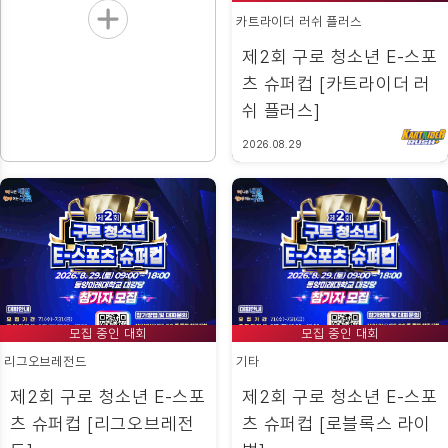
카트라이더 러쉬 플러스
제2회 구로 청소년 E-스포
츠 슈퍼컵 [카트라이더 러
쉬 플러스]
2026.08.29
모집 중인 대회
모집 중인 대회
리그오브레전드
기타
제2회 구로 청소년 E-스포
제2회 구로 청소년 E-스포
츠 슈퍼컵 [리그오브레전
츠 슈퍼컵 [로블록스 라이