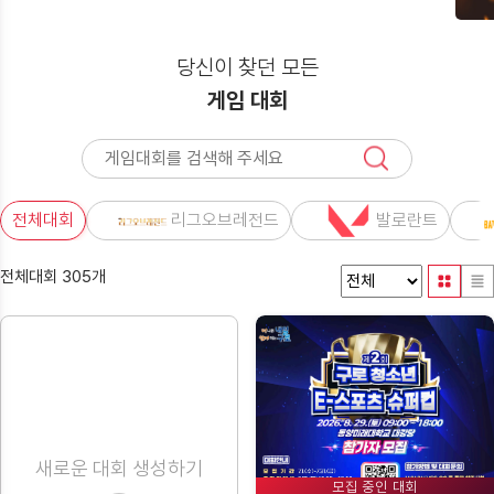
당신이 찾던 모든
게임 대회
전체대회
리그오브레전드
발로란트
전체대회
305
개
새로운 대회 생성하기
모집 중인 대회