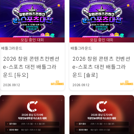
모집 중인 대회
모집 중인 대회
배틀그라운드
배틀그라운드
2026 창원 콘텐츠컨벤션
2026 창원 콘텐츠 컨벤션
e-스포츠 대전 배틀그라
e-스포츠 대전 배틀그라
운드 [듀오]
운드 [솔로]
2026.09.12
2026.09.12